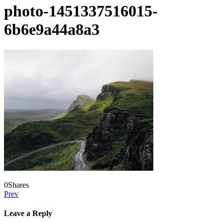
photo-1451337516015-
6b6e9a44a8a3
0
Shares
Prev
Leave a Reply