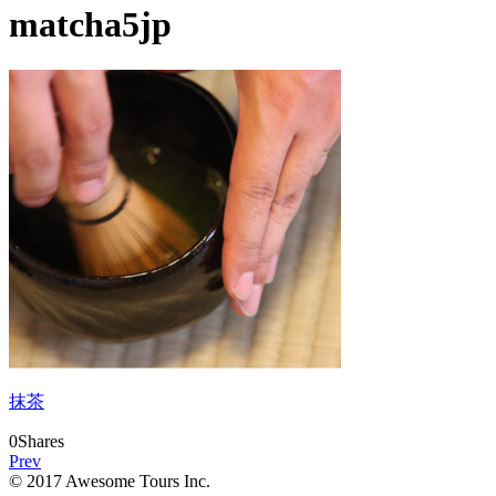
matcha5jp
抹茶
0
Shares
Prev
© 2017 Awesome Tours Inc.