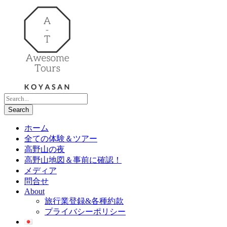
ホーム
全ての体験＆ツアー
高野山の夜
高野山地図＆事前に確認！
メディア
問合せ
About
旅行業登録&各種約款
プライバシーポリシー