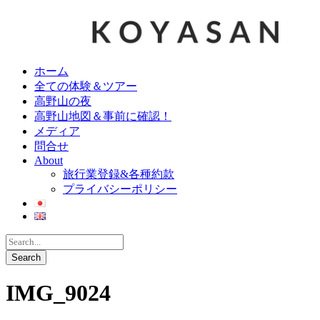
ホーム
全ての体験＆ツアー
高野山の夜
高野山地図＆事前に確認！
メディア
問合せ
About
旅行業登録&各種約款
プライバシーポリシー
IMG_9024