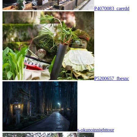
P4070083_caerdd
P5200657_fbesnc
s-okunoinnighttour