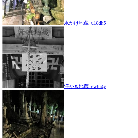
水かけ地蔵_u18dh5
汗かき地蔵_ewhr4y