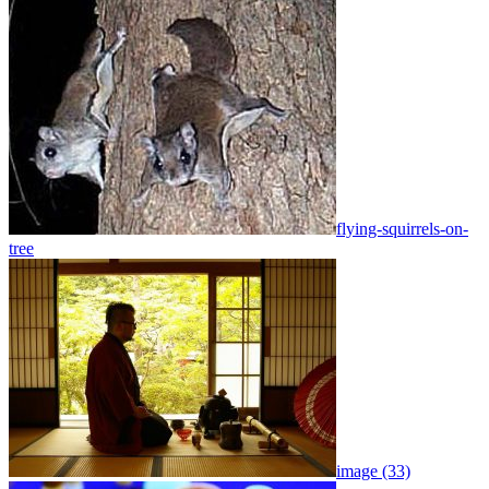
flying-squirrels-on-
tree
image (33)