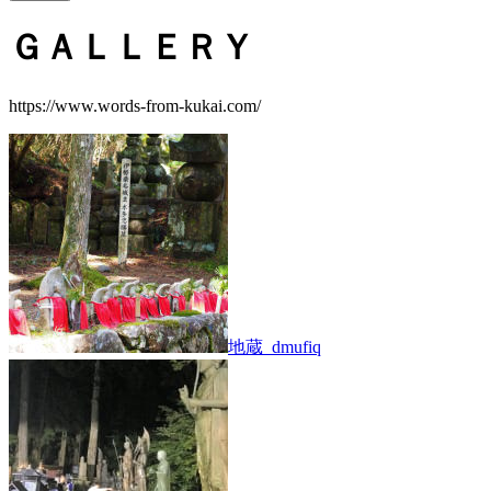
ＧＡＬＬＥＲＹ
https://www.words-from-kukai.com/
地蔵_dmufiq