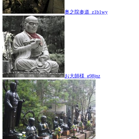
奥之院参道_z1b1wy
お大師様_g98jnz