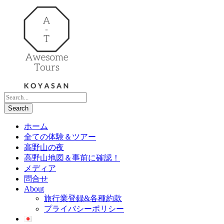
ホーム
全ての体験＆ツアー
高野山の夜
高野山地図＆事前に確認！
メディア
問合せ
About
旅行業登録&各種約款
プライバシーポリシー